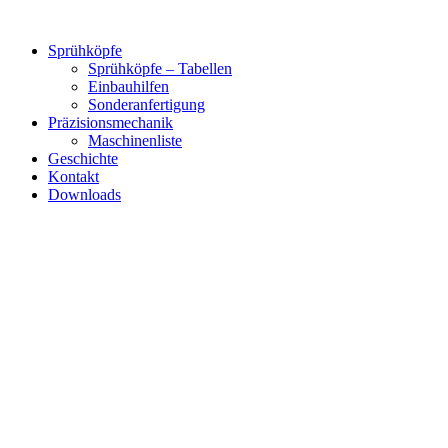
Zum
Inhalt
Sprühköpfe
springen
Sprühköpfe – Tabellen
Einbauhilfen
Sonderanfertigung
Präzisionsmechanik
Maschinenliste
Geschichte
Kontakt
Downloads