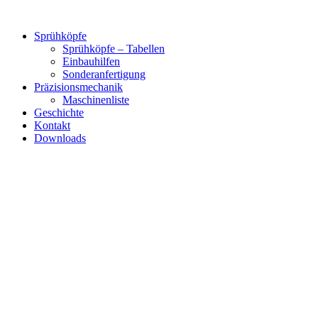
Zum
Inhalt
Sprühköpfe
springen
Sprühköpfe – Tabellen
Einbauhilfen
Sonderanfertigung
Präzisionsmechanik
Maschinenliste
Geschichte
Kontakt
Downloads