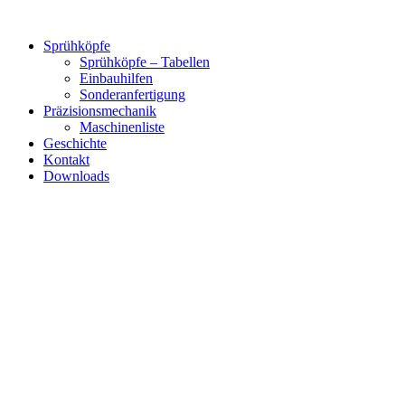
Zum
Inhalt
Sprühköpfe
springen
Sprühköpfe – Tabellen
Einbauhilfen
Sonderanfertigung
Präzisionsmechanik
Maschinenliste
Geschichte
Kontakt
Downloads