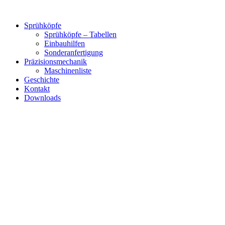
Zum
Inhalt
Sprühköpfe
springen
Sprühköpfe – Tabellen
Einbauhilfen
Sonderanfertigung
Präzisionsmechanik
Maschinenliste
Geschichte
Kontakt
Downloads