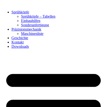
Zum
Inhalt
Sprühköpfe
springen
Sprühköpfe – Tabellen
Einbauhilfen
Sonderanfertigung
Präzisionsmechanik
Maschinenliste
Geschichte
Kontakt
Downloads