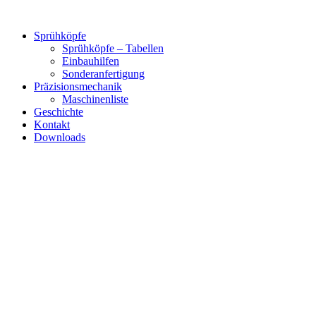
Zum
Inhalt
Sprühköpfe
springen
Sprühköpfe – Tabellen
Einbauhilfen
Sonderanfertigung
Präzisionsmechanik
Maschinenliste
Geschichte
Kontakt
Downloads